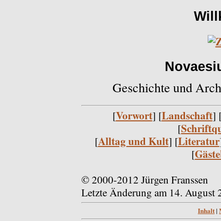
Wil
Novaesiu
Geschichte und Arch
Vorwort
Landschaft
[
] [
] 
Schriftq
[
Alltag und Kult
Literatur
[
] [
Gäst
[
© 2000-2012 Jürgen Franssen
Letzte Änderung am 14. August 
Inhalt
|